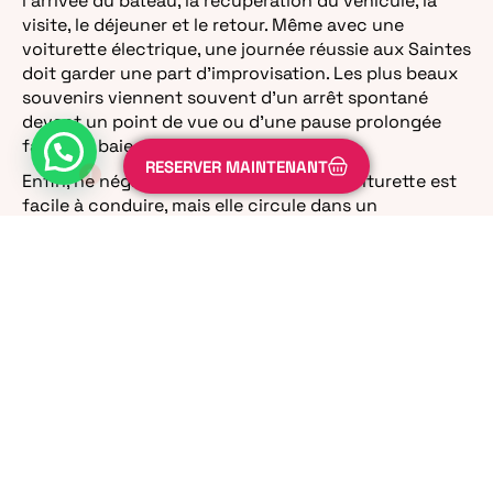
l’arrivée du bateau, la récupération du véhicule, la
visite, le déjeuner et le retour. Même avec une
voiturette électrique, une journée réussie aux Saintes
doit garder une part d’improvisation. Les plus beaux
souvenirs viennent souvent d’un arrêt spontané
devant un point de vue ou d’une pause prolongée
1
face à la baie.
RESERVER MAINTENANT
Enfin, ne négligez pas la sécurité. Une voiturette est
facile à conduire, mais elle circule dans un
environnement partagé. Respecter les limitations,
stationner correctement et rester attentif aux
piétons fait partie de l’expérience.
FAQ
Faut-il réserver sa voiture électrique aux Saintes à
l’avance ?
Oui, c’est fortement conseillé, surtout
pendant les vacances, les week-ends et les périodes
de forte affluence. Réserver à l’avance permet de
sécuriser votre véhicule et de mieux organiser votre
arrivée à Terre-de-Haut.